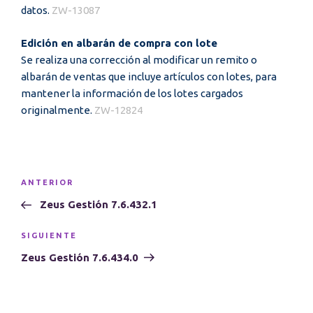
datos.
ZW-13087
Edición en albarán de compra con lote
Se realiza una corrección al modificar un remito o
albarán de ventas que incluye artículos con lotes, para
mantener la información de los lotes cargados
originalmente.
ZW-12824
Navegación
Entrada
ANTERIOR
de
anterior:
Zeus Gestión 7.6.432.1
entradas
Siguiente
SIGUIENTE
entrada
Zeus Gestión 7.6.434.0