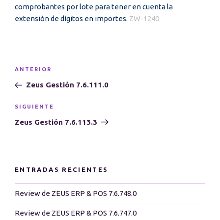
comprobantes por lote para tener en cuenta la
extensión de dígitos en importes.
ZW-1240
Navegación
Entrada
ANTERIOR
de
anterior:
Zeus Gestión 7.6.111.0
entradas
Siguiente
SIGUIENTE
entrada
Zeus Gestión 7.6.113.3
ENTRADAS RECIENTES
Review de ZEUS ERP & POS 7.6.748.0
Review de ZEUS ERP & POS 7.6.747.0