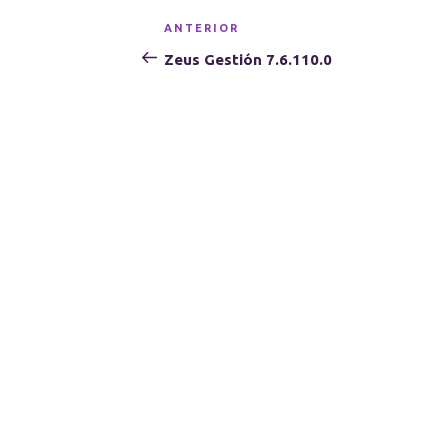
Navegación
Entrada
ANTERIOR
de
anterior:
Zeus Gestión 7.6.110.0
entradas