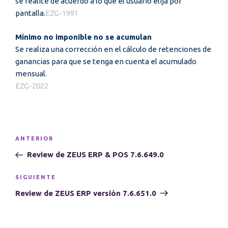
se realice de acuerdo a lo que el usuario elija por
pantalla.
EZG-1991
Mínimo no imponible no se acumulan
Se realiza una corrección en el cálculo de retenciones de
ganancias para que se tenga en cuenta el acumulado
mensual.
EZG-2022
Navegación
Entrada
ANTERIOR
de
anterior:
Review de ZEUS ERP & POS 7.6.649.0
entradas
Siguiente
SIGUIENTE
entrada
Review de ZEUS ERP versión 7.6.651.0