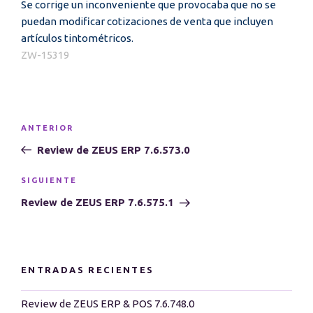
Se corrige un inconveniente que provocaba que no se
puedan modificar cotizaciones de venta que incluyen
artículos tintométricos.
ZW-15319
Navegación
Entrada
ANTERIOR
de
anterior:
Review de ZEUS ERP 7.6.573.0
entradas
Siguiente
SIGUIENTE
entrada
Review de ZEUS ERP 7.6.575.1
ENTRADAS RECIENTES
Review de ZEUS ERP & POS 7.6.748.0