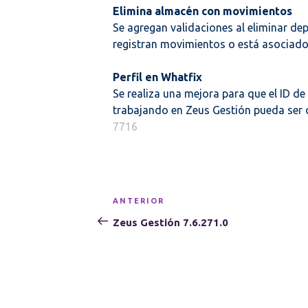
Elimina almacén con movimientos
Se agregan validaciones al eliminar de
registran movimientos o está asociado
Perfil en Whatfix
Se realiza una mejora para que el ID de
trabajando en Zeus Gestión pueda ser o
7716
Navegación
Entrada
ANTERIOR
de
anterior:
Zeus Gestión 7.6.271.0
entradas