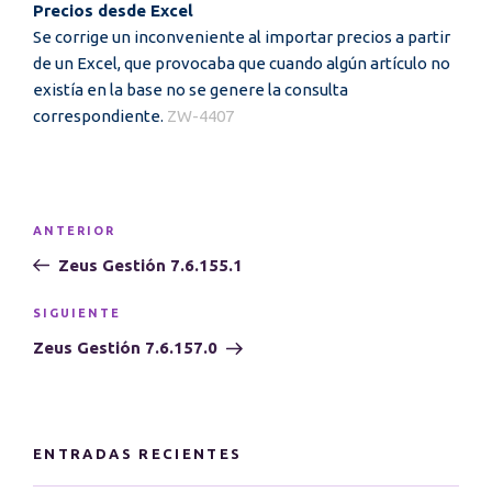
Precios desde Excel
Se corrige un inconveniente al importar precios a partir
de un Excel, que provocaba que cuando algún artículo no
existía en la base no se genere la consulta
correspondiente.
ZW-4407
Navegación
Entrada
ANTERIOR
de
anterior:
Zeus Gestión 7.6.155.1
entradas
Siguiente
SIGUIENTE
entrada
Zeus Gestión 7.6.157.0
ENTRADAS RECIENTES