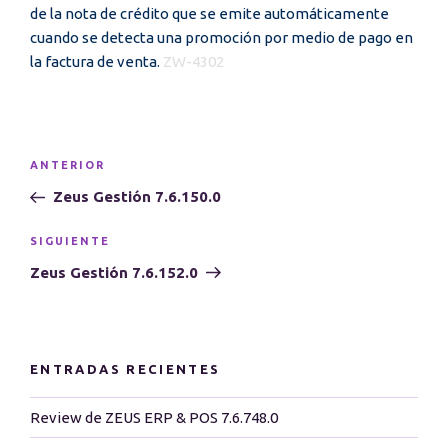
de la nota de crédito que se emite automáticamente
cuando se detecta una promoción por medio de pago en
la factura de venta.
ZW-4302
Navegación
Entrada
ANTERIOR
de
anterior:
Zeus Gestión 7.6.150.0
entradas
Siguiente
SIGUIENTE
entrada
Zeus Gestión 7.6.152.0
ENTRADAS RECIENTES
Review de ZEUS ERP & POS 7.6.748.0